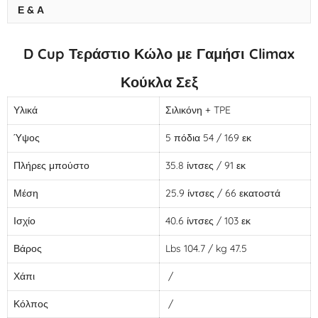
Ε & Α
D Cup Τεράστιο Κώλο με Γαμήσι Climax
Κούκλα Σεξ
Υλικά
Σιλικόνη + TPE
Ύψος
5 πόδια 54 / 169 εκ
Πλήρες μπούστο
35.8 ίντσες / 91 εκ
Μέση
25.9 ίντσες / 66 εκατοστά
Ισχίο
40.6 ίντσες / 103 εκ
Βάρος
Lbs 104.7 / kg 47.5
Χάπι
/
Κόλπος
/